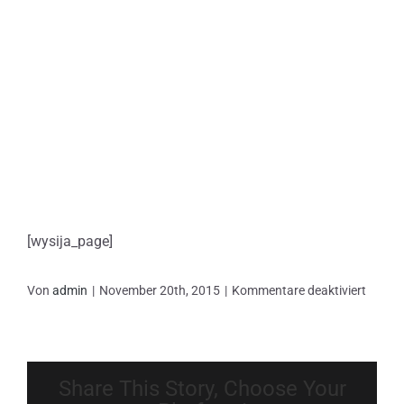
[wysija_page]
für
Von
admin
|
November 20th, 2015
|
Kommentare deaktiviert
Subscr
confir
Share This Story, Choose Your